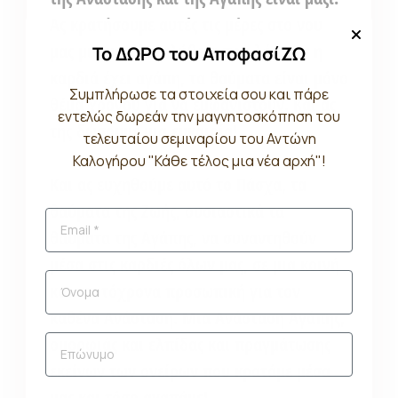
Ας κρατήσουμε αυτές τις μέρες στο νου
μας μια μεγάλη αλήθεια που λέει: Αν η
Το ΔΩΡΟ του ΑποφασίΖΩ
καρδιά έχει αγάπη, τα θαύματα είναι μόνο
Συμπλήρωσε τα στοιχεία σου και πάρε
θέμα χρόνου για να εμφανιστούν. Και ας
εντελώς δωρεάν την μαγνητοσκόπηση του
της δώσουμε μια ευκαιρία!
τελευταίου σεμιναρίου του Αντώνη
Καλογήρου "Κάθε τέλος μια νέα αρχή"!
Και ας ευχηθούμε αυτό το Πάσχα, τα
θαύματα της Ζωής, ουσιαστικά τα
θαύματα της Αγάπης, να συναντηθούν
μέσα στις καρδιές όλων μας, σε μια κοινή
και ταυτόχρονα προσωπική για τον
καθένα Ανάσταση. Μια Ανάσταση Αγάπης,
ομορφιάς και ελπίδας και πραγμάτωσης
εκείνων των ονείρων που κρατάμε μέσα
μας και τόσο αγαπάμε!