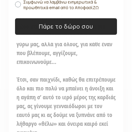
Συμφωνώ να λαμβάνω ενημερωτικά &
προωθητικά email από το ΑποφασίΖΩ
Κι έτσι, σαν παιχνίδι, ας κάνουμε όλοι
Πάρε το δώρο σου
χώρο στην καρδιά μας για να μπει μια
αγάπη όχι επιλεκτική για λίγα άτομα
γύρω μας, αλλά για όλους, για κάθε έναν
που βλέπουμε, αγγίζουμε,
επικοινωνούμε…
Έτσι, σαν παιχνίδι, καθώς θα επιτρέπουμε
όλο και πιο πολύ να μπαίνει η άνοιξη και
η αγάπη σ’ αυτό το ιερό μέρος της καρδιάς
μας, ας γίνουμε γενναιόδωροι με τον
εαυτό μας κι ας δούμε να ξυπνάνε από το
λήθαργο «θέλω» και όνειρα καιρό εκεί