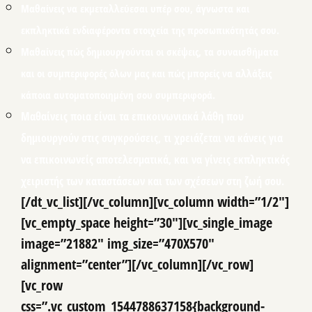
Μαθαίνεις να εκμεταλλεύεσαι υπέρ σου, άγνωστα και
εκπληκτικά ενδιαφέροντα στοιχεία της προσωπικότητάς σου.
Μαθαίνεις πώς δημιουργούνται οι σκέψεις, τα συναισθήματα
και οι συμπεριφορές όλων μας και πώς μπορείς να αλλάξεις
κάποια αυτοματοποιημένη σου συμπεριφορά.
Μαθαίνεις ποια είναι τα επικοινωνιακά λάθη που
δημιουργούν στις συγκρούσεις, τι χρειάζεται να κάνεις για
να επικοινωνείς αποτελεσματικά, και να γίνεις εκπληκτικός
χειριστής των καταστάσεων και των σχέσεων στη ζωή σου.
[/dt_vc_list][/vc_column][vc_column width=”1/2″]
[vc_empty_space height=”30″][vc_single_image
image=”21882″ img_size=”470X570″
alignment=”center”][/vc_column][/vc_row]
[vc_row
css=”.vc_custom_1544788637158{background-