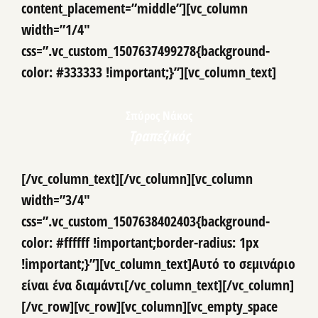
content_placement=”middle”][vc_column
width=”1/4″
css=”.vc_custom_1507637499278{background-
color: #333333 !important;}”][vc_column_text]
Σπύρος Νάκος
Τραπεζικός
[/vc_column_text][/vc_column][vc_column
width=”3/4″
css=”.vc_custom_1507638402403{background-
color: #ffffff !important;border-radius: 1px
!important;}”][vc_column_text]Αυτό το σεμινάριο
είναι ένα διαμάντι[/vc_column_text][/vc_column]
[/vc_row][vc_row][vc_column][vc_empty_space