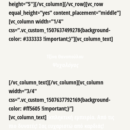
height=”5″][/vc_column][/vc_row][vc_row
equal_height=”yes” content_placement=”middle”]
[vc_column width=”1/4″
css=”.vc_custom_1507637499278{background-
color: #333333 !important;}”][vc_column_text]
Τζίνα Θανοπούλου
Ψυχολόγος
[/vc_column_text][/vc_column][vc_column
width=”3/4″
css=”.vc_custom_1507637792169{background-
color: #ff5605 !important;}”]
[vc_column_text]
Εκπληκτική εμπειρία. Από τις
πιο δυνατές! Σας ευχαριστώ από καρδιάς!