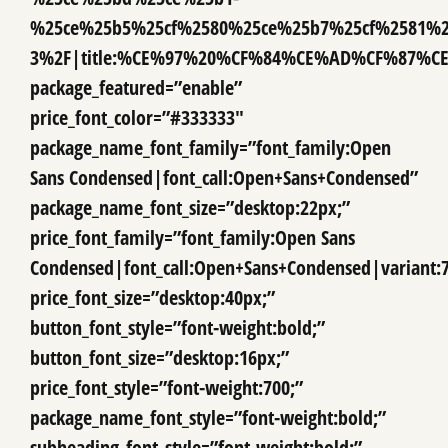
%25ce%25b5%25cf%2580%25ce%25b7%25cf%2581%2
3%2F|title:%CE%97%20%CF%84%CE%AD%CF%87
package_featured=”enable”
price_font_color=”#333333″
package_name_font_family=”font_family:Open
Sans Condensed|font_call:Open+Sans+Condensed”
package_name_font_size=”desktop:22px;”
price_font_family=”font_family:Open Sans
Condensed|font_call:Open+Sans+Condensed|variant:
price_font_size=”desktop:40px;”
button_font_style=”font-weight:bold;”
button_font_size=”desktop:16px;”
price_font_style=”font-weight:700;”
package_name_font_style=”font-weight:bold;”
subheading_font_style=”font-weight:bold;”