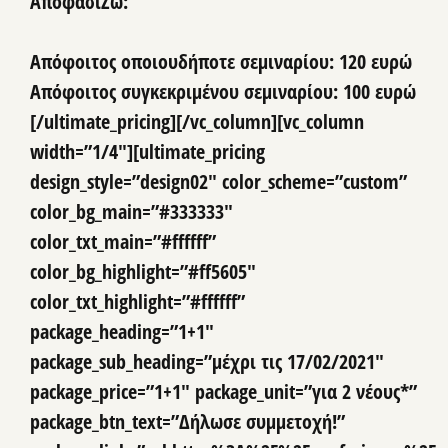
ΑποφασίΖω:
Απόφοιτος οποιουδήποτε σεμιναρίου: 120 ευρώ
Απόφοιτος συγκεκριμένου σεμιναρίου: 100 ευρώ
[/ultimate_pricing][/vc_column][vc_column
width=”1/4″][ultimate_pricing
design_style=”design02″ color_scheme=”custom”
color_bg_main=”#333333″
color_txt_main=”#ffffff”
color_bg_highlight=”#ff5605″
color_txt_highlight=”#ffffff”
package_heading=”1+1″
package_sub_heading=”μέχρι τις 17/02/2021″
package_price=”1+1″ package_unit=”για 2 νέους*”
package_btn_text=”Δήλωσε συμμετοχή!”