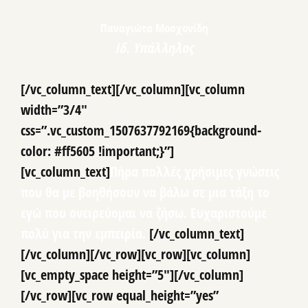
Παναγιώτα Μοσχονίδη
Ιδ. Υπάλληλος
[/vc_column_text][/vc_column][vc_column
width=”3/4″
css=”.vc_custom_1507637792169{background-
color: #ff5605 !important;}”]
[vc_column_text]
Πήρα πολλές χρήσιμες γνώσεις
που θα με βοηθήσουν να βάλω σε μια τάξη το
εγώ που ονειρεύομαι να ζήσω. Ευχαριστούμε
πολύ για την εμπειρία.
[/vc_column_text]
[/vc_column][/vc_row][vc_row][vc_column]
[vc_empty_space height=”5″][/vc_column]
[/vc_row][vc_row equal_height=”yes”