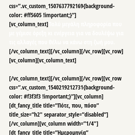
css=”.vc_custom_1507637792169{background-
color: #ff5605 !important;}”]
[vc_column_text]
Πολύ μεγάλη πληροφορία που
με γέμισε όρεξη κι ενέργεια για να δουλέψω για
τις αλλαγές που θέλω να κάνω στη ζωή μου.
[/vc_column_text][/vc_column][/vc_row][vc_row]
[vc_column][vc_column_text]
[/vc_column_text][/vc_column][/vc_row][vc_row
css=”.vc_custom_1540219212731{background-
color: #f3f3f3 !important;}”][vc_column]
[dt_fancy_title title=”Πότε, που, πόσο”
title_size=”h2″ separator_style=”disabled”]
[/vc_column][vc_column width=”1/4″]
[dt_fancy_title title=”Ημερομηνία”