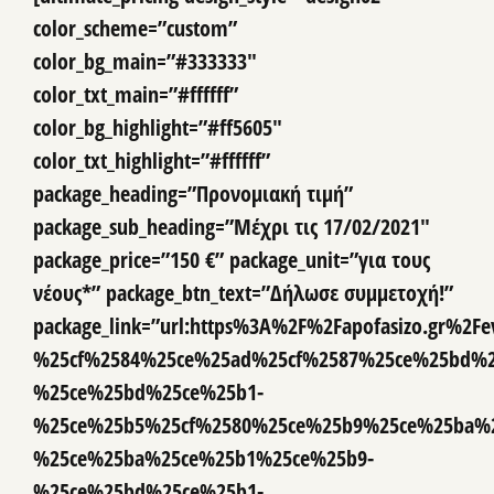
color_scheme=”custom”
color_bg_main=”#333333″
color_txt_main=”#ffffff”
color_bg_highlight=”#ff5605″
color_txt_highlight=”#ffffff”
package_heading=”Προνομιακή τιμή”
package_sub_heading=”Μέχρι τις 17/02/2021″
package_price=”150 €” package_unit=”για τους
νέους*” package_btn_text=”Δήλωσε συμμετοχή!”
package_link=”url:https%3A%2F%2Fapofasizo.gr%2
%25cf%2584%25ce%25ad%25cf%2587%25ce%25bd%2
%25ce%25bd%25ce%25b1-
%25ce%25b5%25cf%2580%25ce%25b9%25ce%25ba%2
%25ce%25ba%25ce%25b1%25ce%25b9-
%25ce%25bd%25ce%25b1-