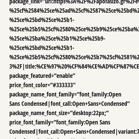
package_link=”url:https%3A%2F%2Fapofasizo.gr%2
%25cf%2584%25ce%25ad%25cf%2587%25ce%25bd%2
%25ce%25bd%25ce%25b1-
%25ce%25b5%25cf%2580%25ce%25b9%25ce%25ba%2
%25ce%25ba%25ce%25b1%25ce%25b9-
%25ce%25bd%25ce%25b1-
%25ce%25b5%25cf%2580%25ce%25b7%25cf%2581%2
3%2F|title:%CE%97%20%CF%84%CE%AD%CF%87
package_featured=”enable”
price_font_color=”#333333″
package_name_font_family=”font_family:Open
Sans Condensed|font_call:Open+Sans+Condensed”
package_name_font_size=”desktop:22px;”
price_font_family=”font_family:Open Sans
Condensed|font_call:Open+Sans+Condensed|variant: