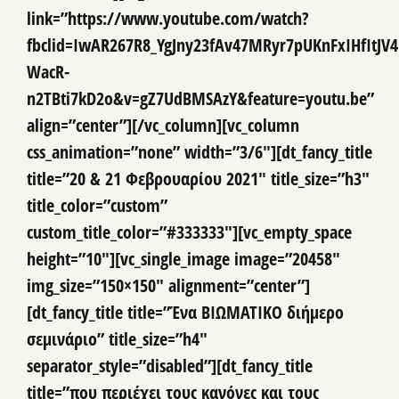
link=”https://www.youtube.com/watch?
fbclid=IwAR267R8_YgJny23fAv47MRyr7pUKnFxIHfItJV4
WacR-
n2TBti7kD2o&v=gZ7UdBMSAzY&feature=youtu.be”
align=”center”][/vc_column][vc_column
css_animation=”none” width=”3/6″][dt_fancy_title
title=”20 & 21 Φεβρουαρίου 2021″ title_size=”h3″
title_color=”custom”
custom_title_color=”#333333″][vc_empty_space
height=”10″][vc_single_image image=”20458″
img_size=”150×150″ alignment=”center”]
[dt_fancy_title title=”Ένα ΒΙΩΜΑΤΙΚΟ διήμερο
σεμινάριο” title_size=”h4″
separator_style=”disabled”][dt_fancy_title
title=”που περιέχει τους κανόνες και τους