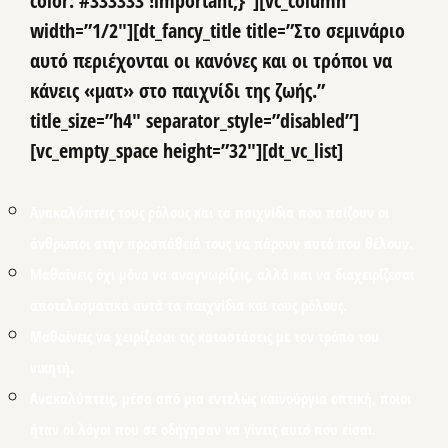
color: #333333 !important;}”][vc_column
width=”1/2″][dt_fancy_title title=”Στο σεμινάριο
αυτό περιέχονται οι κανόνες και οι τρόποι να
κάνεις «ματ» στο παιχνίδι της ζωής.”
title_size=”h4″ separator_style=”disabled”]
[vc_empty_space height=”32″][dt_vc_list]
Ανακαλύπτεις τους ρόλους και τα παιχνίδια που παίζουν οι
άνθρωποι στην προσπάθειά τους να πάρουν αυτό που θέλουν.
Μαθαίνεις όχι μόνο να αναγνωρίζεις, αλλά και να διαχειρίζεσαι
αποτελεσματικά αυτά τα παιχνίδια και τους ρόλους.
Μαθαίνεις να χειρίζεσαι τις καταστάσεις με τον τρόπο του
νικητή.
Ανακαλύπτεις, μέσα από μια εντελώς καινούργια οπτική, ποιοι
ήταν οι λόγοι που σε οδήγησαν να γίνεις αυτό που είσαι.