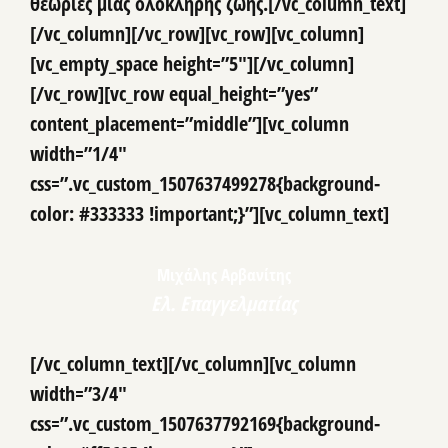
θεωρίες μιας ολόκληρης ζωής.[/vc_column_text]
[/vc_column][/vc_row][vc_row][vc_column]
[vc_empty_space height=”5″][/vc_column]
[/vc_row][vc_row equal_height=”yes”
content_placement=”middle”][vc_column
width=”1/4″
css=”.vc_custom_1507637499278{background-
color: #333333 !important;}”][vc_column_text]
Μιχάλης Αρβανίτης
Ελ. Επαγγελματίας
[/vc_column_text][/vc_column][vc_column
width=”3/4″
css=”.vc_custom_1507637792169{background-