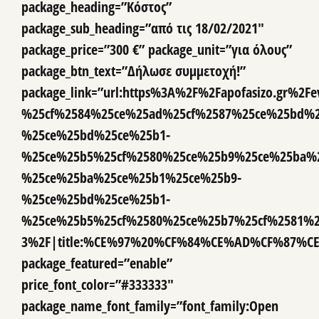
package_heading=”Κόστος”
package_sub_heading=”από τις 18/02/2021″
package_price=”300 €” package_unit=”για όλους”
package_btn_text=”Δήλωσε συμμετοχή!”
package_link=”url:https%3A%2F%2Fapofasizo.gr%2
%25cf%2584%25ce%25ad%25cf%2587%25ce%25bd%2
%25ce%25bd%25ce%25b1-
%25ce%25b5%25cf%2580%25ce%25b9%25ce%25ba%2
%25ce%25ba%25ce%25b1%25ce%25b9-
%25ce%25bd%25ce%25b1-
%25ce%25b5%25cf%2580%25ce%25b7%25cf%2581%2
3%2F|title:%CE%97%20%CF%84%CE%AD%CF%87
package_featured=”enable”
price_font_color=”#333333″
package_name_font_family=”font_family:Open