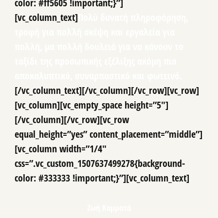
color: #ff5605 !important;}”]
[vc_column_text]
Πολύ δυνατή πληροφόρηση,
τροφή για πολλή σκέψη και εργαλεία για
πολλή, μα πολλή δουλειά για να κάνουν το
ταξίδι της προσωπικής εξέλιξης ακόμη πιο
αποκαλυπτικό, συναρπαστικό και φωτεινό.
[/vc_column_text][/vc_column][/vc_row][vc_row]
[vc_column][vc_empty_space height=”5″]
[/vc_column][/vc_row][vc_row
equal_height=”yes” content_placement=”middle”]
[vc_column width=”1/4″
css=”.vc_custom_1507637499278{background-
color: #333333 !important;}”][vc_column_text]
Ζωή Κομματά