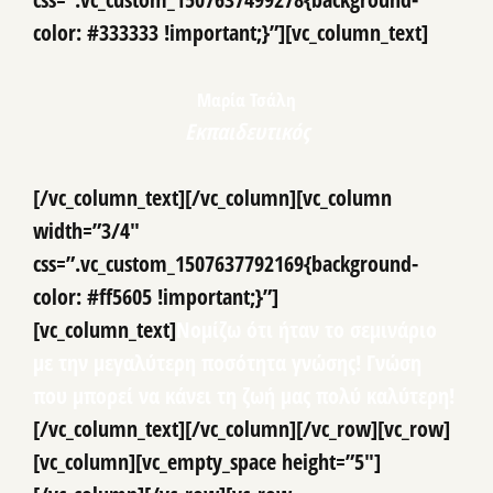
color: #333333 !important;}”][vc_column_text]
Μαρία Τσάλη
Εκπαιδευτικός
[/vc_column_text][/vc_column][vc_column
width=”3/4″
css=”.vc_custom_1507637792169{background-
color: #ff5605 !important;}”]
[vc_column_text]
Νομίζω ότι ήταν το σεμινάριο
με την μεγαλύτερη ποσότητα γνώσης! Γνώση
που μπορεί να κάνει τη ζωή μας πολύ καλύτερη!
[/vc_column_text][/vc_column][/vc_row][vc_row]
[vc_column][vc_empty_space height=”5″]