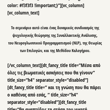
color: #f3f3f3 !important;}”][vc_column]
[vc_column_text]
Το σεμινάριο αυτό είναι ένας δυναμικός συνδυασμός της
ψυχολογικής θεώρησης της Συναλλακτικής Ανάλυσης,
του Νευρογλωσσικού Προγραμματισμού (NLP), της Θεωρίας
των Επιλογών, και της Μεθόδου Καλογήρου.
[/vc_column_text][dt_fancy_title title=”Μέσα από
όλες τις βιωματικές ασκήσεις που θα γίνουν”
title_size=”h4″ separator_style=”disabled”]
[dt_fancy_title title=” και τη γνώση που θα πάρει
ο καθένας από εσάς, ” title_size=”h4″
separator_style=”disabled”][dt_fancy_title
title=”θα αναπτύξεις τη στάση του νικητή