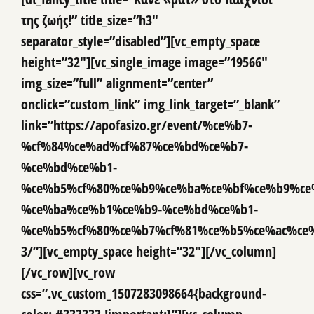
της ζωής!” title_size=”h3″
separator_style=”disabled”][vc_empty_space
height=”32″][vc_single_image image=”19566″
img_size=”full” alignment=”center”
onclick=”custom_link” img_link_target=”_blank”
link=”https://apofasizo.gr/event/%ce%b7-
%cf%84%ce%ad%cf%87%ce%bd%ce%b7-
%ce%bd%ce%b1-
%ce%b5%cf%80%ce%b9%ce%ba%ce%bf%ce%b9%ce
%ce%ba%ce%b1%ce%b9-%ce%bd%ce%b1-
%ce%b5%cf%80%ce%b7%cf%81%ce%b5%ce%ac%ce
3/”][vc_empty_space height=”32″][/vc_column]
[/vc_row][vc_row
css=”.vc_custom_1507283098664{background-