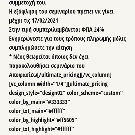
συμμετοχή του.
H εξόφληση του σεμιναρίου
πρέπει να γίνει
μέχρι τις 17/02/2021
Στην τιμή συμπεριλαμβάνεται ΦΠΑ 24%
Ενημερώνεστε για τους τρόπους πληρωμής μόλις
συμπληρώσετε την αίτηση
* Νέος θεωρείται όποιος δεν έχει
παρακολουθήσει σεμινάριο του
ΑποφασίΖω[/ultimate_pricing][/vc_column]
[vc_column width=”1/4″][ultimate_pricing
design_style=”design02″ color_scheme=”custom”
color_bg_main=”#333333″
color_txt_main=”#ffffff”
color_bg_highlight=”#ff5605″
color_txt_highlight=”#ffffff”