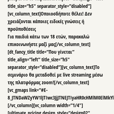
title_size=”h5″ separator_style=”disabled”]
[vc_column_text]
Οποιοσδήποτε θέλει! Δεν
χρειάζονται κάποιες ειδικές γνώσεις ή
προϋποθέσεις
Για παιδιά κάτω των 18 ετών, παρακαλώ
επικοινωνήστε μαζί μας[/vc_column_text]
[dt_fancy_title title=”Που γίνεται”
title_align=”left” title_size=”h5″
separator_style=”disabled”][vc_column_text]
Το
σεμινάριο θα μεταδοθεί με live streaming μέσω
της πλατφόρμας zoom!
[/vc_column_text]
[vc_gmaps link=”#E-
8_JTNDaWZyYW1lJTIwc3JjJTNEJTIyaHR0cHMlM0ElM
[/vc_column][vc_column width=”1/4″]
[ultimate_pricing design_style=”design02″