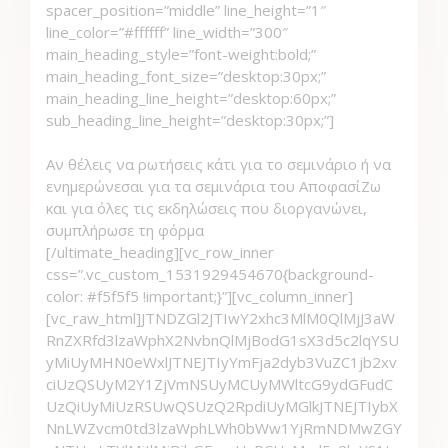
spacer_position=”middle” line_height=”1″
line_color=”#ffffff” line_width=”300″
main_heading_style=”font-weight:bold;”
main_heading_font_size=”desktop:30px;”
main_heading_line_height=”desktop:60px;”
sub_heading_line_height=”desktop:30px;”]
Αν θέλεις να ρωτήσεις κάτι για το σεμινάριο ή να
ενημερώνεσαι για τα σεμινάρια του ΑποφασίΖω
και για όλες τις εκδηλώσεις που διοργανώνει,
συμπλήρωσε τη φόρμα
[/ultimate_heading][vc_row_inner css=”.vc_custom_1531929454670{background-color: #f5f5f5 !important;}”][vc_column_inner][vc_raw_html]JTNDZGl2JTIwY2xhc3MlM0QlMjJ3aWRnZXRfd3lzaWphX2NvbnQlMjBodG1sX3d5c2lqYSUyMiUyMHN0eWxlJTNEJTIyYmFja2dyb3VuZC1jb2xvciUzQSUyM2Y1ZjVmNSUyMCUyMWltcG9ydGFudCUzQiUyMiUzRSUwQSUzQ2RpdiUyMGlkJTNEJTIybXNnLWZvcm0td3lzaWphLWh0bWw1YjRmNDMwZGYzNTUwLTYlMjIlMjBjbGFzcyUzRCUyMnd5c2lqYS1tc2clMjBhamF4JTIyJTNFJTNDJTJGZGl2JTNFJTBBJTNDZm9ybSUyMGlkJTNEJTIyZm9ybS13eXNpamEtaHRtbDViNGY0MzBkZjM1NTAtNiUyMiUyMGNsYXNzJTNEJTIyd2lkZ2V0X3d5c2lqYSUyMGh0bWxfd3lzaWphJTIyJTIwYWN0aW9uJTNEJTIyJTIzd3lzaWphJTIyJTIwbWV0aG9kJTNEJTIycG9zdCUyMiUzRSUwQSUzQ2g1JTNFJUNFJTk4JUNFJUIxJTIwJUNFJUFFJUNFJUI4JUNFJUI1JUNFJUJCJUNFJUIxJTIwJUNFJUJEJUNFJUIxJTIwJUNFJUI1JUNFJUJEJUNFJUI3JUNFJUJDJUNFJUI1JUNGJTgxJUNGJThFJUNFJUJEJUNFJUJGJUNFJUJDJUNFJUIxJUNFJUI5JTIwJUNFJUIzJUNFJUI5JUNFJUIxJTIwJUNGJTg0JUNFJUIxJTIwJUNGJTgzJUNFJUI1JUNFJUJDJUNFJUI5JUNFJUJEJUNFJUFDJUNGJTgxJUNFJUI5JUNFJUIxJTIwJUNFJUJBJUNFJUIxJUNFJUI5JTIwJUNGJTg0JUNFJUI5JUNGJTgyJTIwJUNFJUI0JUNGJTgxJUNFJUIxJUNGJTgzJUNGJTg0JUNFJUI3JUNGJTgxJUNFJUI5JUNGJThDJUNGJTg0JUNFJUI3JUNGJTg0JUNFJUI1JUNGJTgyJTIwJUNGJTg0JUNFJUJGJUNGJTg1JTIwJUNFJTkxJUNGJTgwJUNFJUJGJUNGJTg2JUNFJUIxJUNGJTgzJUNFJUFGJUNFJTk2JUNGJTg5JTNDJTJGaDUlM0UlMEElQ0UlQTAlQ0UlQjElQ0YlODElQ0UlQjElQ0UlQkElQ0UlQjElQ0UlQkIlQ0YlOEUlMjAlQ0YlODMlQ0YlODUlQ0UlQkMlQ0YlODAlQ0UlQkIlQ0UlQjclQ0YlODElQ0YlOEUlQ0YlODMlQ0YlODQlQ0UlQjUlMjAlQ0YlODQlQ0UlQjElMjAlQ0YlODAlQ0UlQjElQ0YlODElQ0UlQjElQ0UlQkElQ0UlQUMlQ0YlODQlQ0YlODklMjAlQ0YlODMlQ0YlODQlQ0UlQkYlQ0UlQjklQ0YlODclQ0UlQjUlQ0UlQUYlQ0UlQjEuJTIwJUNFJUE0JUNFJUIxJTIwJUNGJTgwJUNFJUI1JUNFJUI0JUNFJUFGJUNFJUIxJTIwJUNFJUJDJUNFJUI1JTIwJUNFJUIxJUNGJTgzJUNGJTg0JUNFJUI1JUNGJTgxJUNFJUFGJUNGJTgzJUNFJUJBJUNFJUJGJTIwJUNFJUI1JUNFJUFGJUNFJUJEJUNFJUIxJUNFJUI5JTIwJUNGJTg1JUNGJTgwJUNFJUJGJUNGJTg3JUNGJTgxJUNFJUI1JUNGJTg5JUNGJTg0JUNFJUI5JUNFJUJBJUNFJUFDLiUyMCVDRSU5NyUyMCVDRSVCNSVDRSVCRCVDRSVCNyVDRSVCQyVDRSVBRCVDRiU4MSVDRiU4OSVDRiU4MyVDRSVCNyUyMCVDRSVCMyVDRSVBRiVDRSVCRCVDRSVCNSVDRiU4NCVDRSVCMSVDRSVCOSUyMCVDRSVCQyVDRiU4QyVDRSVCRCVDRSVCRiUyMCVDRSVCQyVDRSVBRCVDRiU4MyVDRiU4OSUyMCVDRSVCNyVDRSVCQiVDRSVCNSVDRSVCQSVDRiU4NCVDRiU4MSVDRSVCRiVDRSVCRCVDRSVCOSVDRSVCQSVDRSVCRiVDRiU4RCUyMCVDRiU4NCVDRSVCMSVDRiU4NyVDRiU4NSVDRSVCNCVDRiU4MSVDRSVCRiVDRSVCQyVDRSVCNSVDRSVBRiVDRSVCRiVDRiU4NS4lMEElM0MlMkZiciUzRSUwQSUzQ2lucHV0JTIwY2xhc3MlM0QlMjJ3eXNpamEtaW5wdXQlMjB2YWxpZGF0ZSU1QnJlcXVpcmVkJTVEJTIyJTIwc3R5bGUlM0QlMjJ3aWR0aCUzQSUyMDQ5JTI1JTIwJTIxaW1wb3J0YW50JTNCJTIwbWFyZ2luLXJpZ2h0JTNBJTIwMSUyNSUzQiUyMiUyMHRpdGxlJTNEJTIyJUNFJTk1JUNGJTgwJUNGJThFJUNFJUJEJUNGJTg1JUNFJUJDJUNFJUJGJTJBJTIyJTIwbmFtZSUzRCUyMnd5c2lqYSU1QnVzZXIlNUQlNUJsYXN0bmFtZSU1RCUyMiUyMHR5cGUlM0QlMjJ0ZXh0JTIyJTIwdmFsdWUlM0QlMjIlMjIlMjBwbGFjZWhvbGRlciUzRCUyMiVDRSU5NSVDRiU4MCVDRiU4RSVDRSVCRCVDRiU4NSVDRSVCQyVDRSVCRiUyQSUyMiUyMCUyRiUzRSUzQ2lucHV0JTIwY2xhc3MlM0QlMjJ3eXNpamEtaW5wdXQlMjB2YWxpZGF0ZSU1QnJlcXVpcmVkJTVEJTIyJTIwc3R5bGUlM0QlMjJ3aWR0aCUzQSUyMDQ5JTI1JTIwJTIxaW1wb3J0YW50JTNCJTIwbWFyZ2luLWxlZnQlM0ElMjAxJTI1JTNCJTIyJTIwdGl0bGUlM0QlMjIlQ0UlOTUlQ0YlODAlQ0YlOEUlQ0UlQkQlQ0YlODUlQ0UlQkMlQ0UlQkYlMkElMjIlMjBuYW1lJTNEJTIyd3lzaWphJTVCdXNlciU1RCU1QmZpcnN0bmFtZSU1RCUyMiUyMHR5cGUlM0QlMjJ0ZXh0JTIyJTIwdmFsdWUlM0QlMjIlMjIlMjBwbGFjZWhvbGRlciUzRCUyMiVDRSU4QyVDRSVCRCVDRSVCRiVDRSVCQyVDRSVCMSUyQSUyMiUyMCUyRiUzRSUwQSUwQSUzQ3NwYW4lMjBjbGFzcyUzRCUyMmFicy1yZXElMjIlM0UlMEElM0NpbnB1dCUyMGNsYXNzJTNEJTIyd3lzaWphLWlucHV0JTIwdmFsaWRhdGVkJTVCYWJzJTVEJTVCbGFzdG5hbWUlNUQlMjIlMjBuYW1lJTNEJTIyd3lzaWphJTVCdXNlciU1RCU1QmFicyU1RCU1Qmxhc3RuYW1lJTVEJTIyJTIwdHlwZSUzRCUyMnRleHQlMjIlMjB2YWx1ZSUzRCUyMiUyMiUyMCUyRiUzRSUzQ2lucHV0JTIwY2xhc3MlM0QlMjJ3eXNpamEtaW5wdXQlMjB2YWxpZGF0ZWQlNUJhYnMlNUQlNUJmaXJzdG5hbWUlNUQlMjIlMjBuYW1lJTNEJTIyd3lzaWphJTVCdXNlciU1RCU1QmFicyU1RCU1QmZpcnN0bmFtZSU1RCUyMiUyMHR5cGUlM0QlMjJ0ZXh0JTIyJTIwdmFsdWUlM0QlMjIlMjIlMjAlMkYlM0UlM0MlMkZzcGFuJTNFJTBBJTBBJTNDaW5wdXQlMjBjbGFzcyUzRCUyMnd5c2lqYS1pbnB1dCUyMHZhbGlkYXRlJTVCcmVxdWlyZWQlMkNjdXN0b20lNUJlbWFpbCU1RCU1RCUyMiUyMHN0eWxlJTNEJTIyd2lkdGglM0ElMjA0OSUyNSUyMCUyMWltcG9ydGFudCUzQiUyMG1hcmdpbi1yaWdodCUzQSUyMDElMjUlM0IlMjIlMjB0aXRsZSUzRCUyMkVtYWlsJTJBJTIyJTIwbmFtZSUzRCUyMnd5c2lqYSU1QnVzZXIlNUQlNUJlbWFpbCU1RCUyMiUyMHR5cGUlM0QlMjJ0ZXh0JTIyJTIwdmFsdWUlM0QlMjIlMjIlMjBwbGFjZWhvbGRlciUzRCUyMkVtYWlsJTJBJTIyJTIwJTJGJTNFJTNDaW5wdXQlMjBjbGFzcyUzRCUyMnd5c2lqYS1pbnB1dCUyMHZhbGlkYXRlJTVCcmVxdWlyZWQlMkNjdXN0b20lNUJwaG9uZSU1RCU1RCUyMiUyMHN0eWxlJTNEJTIyd2lkdGglM0ElMjA0OSUyNSUyMCUyMWltcG9ydGFudCUzQiUyMG1hcmdpbi1sZWZ0JTNBJTIwMSUyNSUzQiUyMiUyMHRpdGxlJTNEJTIyJUNFJTlBJUNFJUI5JUNFJUJEJUNFJUI3JUNGJTg0JUNGJThDJTJBJTIyJTIwbmFtZSUzRCUyMnd5c2lqYSU1QmZpZWxkJTVEJTVCY2ZfNyU1RCUyMiUyMHR5cGUlM0QlMjJ0ZXh0JTIyJTIwdmFsdWUlM0QlMjIlMjIlMjBwbGFjZWhvbGRlciUzRCUyMiVDRSU5QSVDRSVCOSVDRSVCRCVDRSVCNyVDRiU4NCVDRiU4QyUyQSUyMiUyMCUyRiUzRSUwQSUwQSUzQ3NwYW4lMjBjbGFzcyUzRCUyMmFicy1yZXElMjIlM0UlMEElM0NpbnB1dCUyMGNsYXNzJTNEJTIyd3lzaWphLWlucHV0JTIwdmFsaWRhdGVkJTVCYWJzJTVEJTVCZW1haWwlNUQlMjIlMjBuYW1lJTNEJTIyd3lzaWphJTVCdXNlciU1RCU1QmFicyU1RCU1QmVtYWlsJTVEJTIyJTIwdHlwZSUzRCUyMnRleHQlMjIlMjB2YWx1ZSUzRCUyMiUyMiUyMCUyRiUzRSUzQ2lucHV0JTIwY2xhc3MlM0QlMjJ3eXNpamEtaW5wdXQlMjB2YWxpZGF0ZWQlNUJhYnMlNUQlNUJjZl83JTVEJTIyJTIwbmFtZSUzRCUyMnd5c2lqYSU1QmZpZWxkJTVEJTVCYWJzJTVEJTVCY2ZfNyU1RCUyMiUyMHR5cGUlM0QlMjJ0ZXh0JTIyJTIwdmFsdWUlM0QlMjIlMjIlMjAlMkYlM0UlMEElM0MlMkZzcGFuJTNFJTBBJTBBJTNDaW5wdXQlMjBjbGFzcyUzRCUyMnd5c2lqYS1pbnB1dCUyMHZhbGlkYXRlJTVCY3VzdG9tJTVCcGhvbmUlNUQlNUQlMjIlMjBzdHlsZSUzRCUyMndpZHRoJTNBJTIwNDklMjUlMjAlMjFpbXBvcnRhbnQlM0IlMjBtYXJnaW4tcmlnaHQlM0ElMjAxJTI1JTNCJTIyJTIwdGl0bGUlM0QlMjIlQ0UlQTQlQ0UlQjclQ0UlQkIlQ0UlQUQlQ0YlODYlQ0YlODklQ0UlQkQlQ0UlQkYlMjIlMjBuYW1lJTNEJTIyd3lzaWphJTVCZmllbGQlNUQlNUJjZl8yJTVEJTIyJTIwdHlwZSUzRCUyMnRleHQlMjIlMjB2YWx1ZSUzRCUyMiUyMiUyMHBsYWNlaG9sZGVyJTNEJTIyJUNFJUE0JUNFJUI3JUNFJUJCJUNFJUFEJUNGJTg2JUNGJTg5JUNFJUJEJUNFJUJGJTIyJTIwJTJGJTNFJTNDaW5wdXQlMjBjbGFzcyUzRCUyMnd5c2lqYS1pbnB1dCUyMHZhbGlkYXRlJTVCY3VzdG9tJTVCcGhvbmUlNUQlNUQlMjIlMjBzdHlsZSUzRCUyMndpZHRoJTNBJTIwNDklMjUlMjAlMjFpbXBvcnRhbnQlM0IlMjBtYXJnaW4tbGVmdCUzQSUyMDElMjUlM0IlMjIlMjB0aXRsZSUzRCUyMiVDRSVBNCVDRSVCNyVDRSVCQiVDRSVBRCVDRiU4NiVDRiU4OSVDRSVCRCVDRSVCRiUyMCVDRSU5NSVDRiU4MSVDRSVCMyVDRSVCMSVDRiU4MyVDRSVBRiVDRSVCMSVDRiU4MiUyMiUyMG5hbWUlM0QlMjJ3eXNpamElNUJmaWVsZCU1RCU1QmNmXzglNUQlMjIlMjB0eXBlJTNEJTIydGV4dCUyMiUyMHZhbHVlJTNEJTIyJTIyJTIwcGxhY2Vob2xkZXIlM0QlMjIlQ0UlQTQlQ0UlQjclQ0UlQkIlQ0UlQUQlQ0YlODYlQ0YlODklQ0UlQkQlQ0UlQkYlMjAlQ0UlOTUlQ0YlODElQ0UlQjMlQ0UlQjElQ0YlODMlQ0UlQUYlQ0UlQjElQ0YlODIlMjIlMjAlMkYlM0UlMEElMEElM0NzcGFuJTIwY2xhc3MlM0QlMjJhYnMtcmVxJTIyJTNFJTBBJTNDaW5wdXQlMjBjbGFzcyUzRCUyMnd5c2lqYS1pbnB1dCUyMHZhbGlkYXRlZCU1QmFicyU1RCU1QmNmXzIlNUQlMjIlMjBuYW1lJTNEJTIyd3lzaWphJTVCZmllbGQlNUQlNUJhYnMlNUQlNUJjZl8yJTVEJTIyJTIwdHlwZSUzRCUyMnRleHQlMjIlMjB2YWx1ZSUzRCUyMiUyMiUyMCUyRiUzRSUzQ2lucHV0JTIwY2xhc3MlM0QlMjJ3eXNpamEtaW5wdXQlMjB2YWxpZGF0ZWQlNUJhYnMlNUQlNUJjZl84JTVEJTIyJTIwbmFtZSUzRCUyMnd5c2lqYSU1QmZpZWxkJTVEJTVCYWJzJTVEJTVCY2ZfOCU1RCUyMiUyMHR5cGUlM0QlMjJ0ZXh0JTIyJTIwdmFsdWUlM0QlMjIlMjIlMjAlMkYlM0UlMEElM0MlMkZzcGFuJTNFJTBBJTNDcCUyMGNsYXNzJTNEJTIyd3lzaWphLXBhcmFncmFwaCUyMiUzRSUzQ2xhYmVsJTIwY2xhc3MlM0QlMjJ3eXNpamEtc2VsZWN0LWxhYmVsJTIyJTNFJUNFJTg4JUNGJTg3JUNFJUI1JUNGJTg0JUNFJUI1JTIwJUNGJTgwJUNFJUIxJUNGJTgxJUNFJUIxJUNFJUJBJUNFJUJGJUNFJUJCJUNFJUJGJUNGJTg1JUNFJUI4JUNFJUFFJUNGJTgzJUNFJUI1JUNFJUI5JTIwJUNFJUJBJUNFJUFDJUNGJTgwJUNFJUJGJUNFJUI5JUNFJUJGJTIwJUNGJTgzJUNFJUI1JUNFJUJDJUNFJUI5JUNFJUJEJUNFJUFDJUNGJTgxJUNFJUI5JUNFJUJGJTIwJUNGJTg0JUNFJUJGJUNGJTg1JTIwJUNFJTkxJUNGJTgwJUNFJUJGJUNGJTg2JUNFJUIxJUNGJTgzJUNFJUFGJUNFJTk2JUNGJTg5JTNCJTNDJTJGbGFiZWwlM0UlMEElM0NzZWxlY3QlMjBjbGFzcyUzRCUyMnd5c2lqYS1zZWxlY3QlMjAlMjIlMjBuYW1lJTNEJTIyd3lzaWphJTVCZmllbGQlNUQlNUJjZl85JTVEJTIyJTNFJTBBJTNDb3B0aW9uJTIwc2VsZWN0ZWQlM0QlMjJzZWxlY3RlZCUyMiUyMHZhbHVlJTNEJTIyJUNFJThDJUNGJTg3JUNFJUI5JTIyJTNFJUNFJThDJUNGJTg3JUNFJUI5JTNDJTJGb3B0aW9uJTNFJTBBJTNDb3B0aW9uJTIwdmFsdWUlM0QlMjIlQ0UlOUQlQ0UlQjElQ0UlQUYlMjIlM0UlQ0UlOUQlQ0UlQjElQ0UlQUYlM0MlMkZvcHRpb24lM0UlMEElM0MlMkZzZWxlY3QlM0UlM0MlMkZwJTNFJTBBJUNFJTkzJUNFJUI5JUNFJUIxJTIwJUNGJTgwJUNFJUJGJUNFJUI5JUNFJUJGJTIwJUNGJTgzJUNFJUI1JUNFJUJDJUNFJUI5JUNFJUJEJUNFJUFDJUNGJTgxJUNFJUI5JUNFJUJGJTIwJUNFJUI1JUNFJUJEJUNFJUI0JUNFJUI5JUNFJUIxJUNGJTg2JUNFJUFEJUNGJTgxJUNFJUI1JUNGJTgzJUNGJTg0JUNFJUI1JTNCJTBBJTNDdGFibGUlMjBzdHlsZSUzRCUyMmNvbG9yJTNBJTIwJTIzM2EzYTNhJTNCJTIwYm9yZGVyLWNvbG9yJTNBJTIwdHJhbnNwYXJlbnQlM0IlMjIlM0UlMEElM0N0Ym9keSUzRSUwQSUzQ3RyJTNFJTBBJTNDdGQlMjBzdHlsZSUzRCUyMnBhZGRpbmclM0ElMjAwcHglMjAlMjFpbXBvcnRhbnQlM0IlMjBib3JkZXItY29sb3IlM0ElMjB0cmFuc3BhcmVudCUzQiUyMGJvcmRlci10b3AlM0ElMjAwcHglMjBzb2xpZCUyMHRyYW5zcGFyZW50JTNCJTIwd2lkdGglM0ElMjA0OSUyNSUyMCUyMWltcG9ydGFudCUzQiUyMG1hcmdpbi1yaWdodCUzQSUyMDElMjUlM0IlMjIlM0UlM0NpbnB1dCUyMG5hbWUlM0QlMjJ3eXNpamElNUJmaWVsZCU1RCU1QmNmXzEzJTVEJTIyJTIwdHlwZSUzRCUyMmhpZGRlbiUyMiUyMHZhbHVlJTNEJTIyMCUyMiUyMCUyRiUzRSUwQSUwQSUzQ2xhYmVsJTIwY2xhc3MlM0QlMjJ3eXNpamEtY2hlY2tib3gtbGFiZWwlMjIlM0UlM0NpbnB1dCUyMGNsYXNzJTNEJTIyd3lzaWphLWNoZWNrYm94JTIwJTIyJTIwbmFtZSUzRCUyMnd5c2lqYSU1QmZpZWxkJTVEJTVCY2ZfMTMlNUQlMjIlMjB0eXBlJTNEJTIyY2hlY2tib3glMjIlMjB2YWx1ZSUzRCUyMjElMjIlMjAlMkYlM0UlQ0UlOEMlQ0UlQkIlQ0UlQjElM0MlMkZsYWJlbCUzRSUzQyUyRnRkJTNFJTBBJTNDdGQlMjBzdHlsZSUzRCUyMnBhZGRpbmclM0ElMjAwcHglMjAlMjFpbXBvcnRhbnQlM0IlMjBib3JkZXItY29sb3IlM0ElMjB0cmFuc3BhcmVudCUzQiUyMGJvcmRlci10b3AlM0ElMjAwcHglMjBzb2xpZCUyMHRyYW5zcGFyZW50JTNCJTIwd2lkdGglM0ElMjA0OSUyNSUyMCUyMWltcG9ydGFudCUzQiUyMG1hcmdpbi1sZWZ0JTNBJTIwMSUyNSUzQiUyMiUzRSUzQ2lucHV0JTIwbmFtZSUzRCUyMnd5c2lqYSU1QmZpZWxkJTVEJTVCY2ZfMTQlNUQlMjIlMjB0eXBlJTNEJTIyaGlkZGVuJTIyJTIwdmFsdWUlM0QlMjIwJTIyJTIwJTJGJTNFJTBBJTBBJTNDbGFiZWwlMjBjbGFzcyUzRCUyMnd5c2lqYS1jaGVja2JveC1sYWJlbCUyMiUzRSUzQ2lucHV0JTIwY2xhc3MlM0QlMjJ3eXNpamEtY2hlY2tib3glMjAlMjIlMjBuYW1lJTNEJTIyd3lzaWphJTVCZmllbGQlNUQlNUJjZl8xNCU1RCUyMiUyMHR5cGUlM0QlMjJjaGVja2JveCUyMiUyMHZhbHVlJTNEJTIyMSUyMiUyMCUyRiUzRSVDRSU5MSVDRiU4MCVDRSVCRiVDRSVCMyVDRSVCNSVDRSVBRiVDRiU4OSVDRiU4MyVDRSVCNSUyMCVDRiU4NCVDRSVCOSVDRiU4MiUyMCVDRiU4MyVDRiU4NyVDRSVBRCVDRiU4MyVDRSVCNSVDRSVCOSVDRiU4MiUyMCVDRiU4MyVDRSVCRiVDRiU4NSUzQyUyRmxhYmVsJTNFJTNDJTJGdGQlM0UlMEElM0MlMkZ0ciUzRSUwQSUzQ3RyJTNFJTBBJTNDdGQlMjBzdHlsZSUzRCUyMnBhZGRpbmclM0ElMjAwcHglMjAlMjFpbXBvcnRhbnQlM0IlMjBib3JkZXItY29sb3IlM0ElMjB0cmFuc3BhcmV