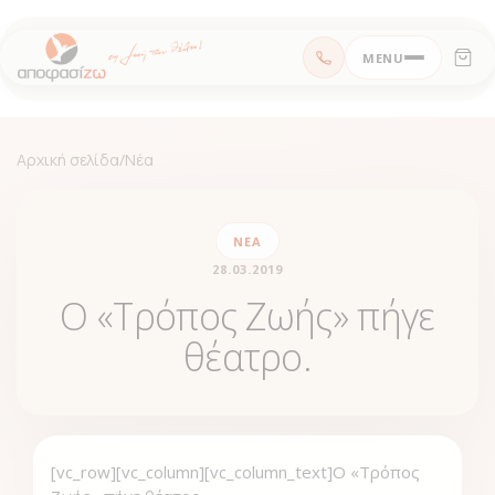
Μεταπηδήστε
MENU
στο
περιεχόμενο
Αρχική σελίδα
/
Νέα
ΝΈΑ
28.03.2019
Ο «Τρόπος Ζωής» πήγε
θέατρο.
[vc_row][vc_column][vc_column_text]Ο «Τρόπος