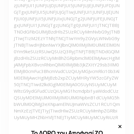
Το ΔΩΡΟ του ΑποφασίΖΩ