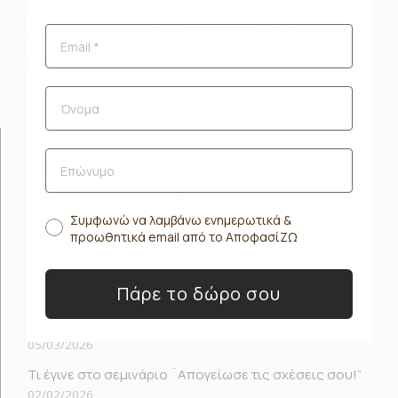
το δρόμο στη δράση. Ανοίγει το δρόμο στην επιτυχία.
[/vc_column_text]
Ανοίγει το δρόμο στη Ζωή!
[/vc_column][/vc_row]
Τελευταία Άρθρα
Τι έγινε στο σεμινάριο “Τα μυστικά του οραματισμού”!
Συμφωνώ να λαμβάνω ενημερωτικά &
15/06/2026
προωθητικά email από το ΑποφασίΖΩ
Τι έγινε στο σεμινάριο “Απελευθέρωσε τον ηγέτη μέσα
σου!”
Πάρε το δώρο σου
04/05/2026
Τι έγινε στο σεμινάριο “Η Δυναμική του Χρήματος!”
05/03/2026
Τι έγινε στο σεμινάριο ¨Απογείωσε τις σχέσεις σου!”
02/02/2026