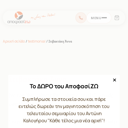
MENU
Αρχική σελίδα
/
testimonial
/ Στιβακτάκη Άννα
Στιβακτάκη Άννα
Το ΔΩΡΟ του ΑποφασίΖΩ
[vc_row][vc_column][vc_column_text]
Ιδιωτικός
Συμπλήρωσε τα στοιχεία σου και πάρε
υπάλληλος
εντελώς δωρεάν την μαγνητοσκόπηση του
τελευταίου σεμιναρίου του Αντώνη
Καλογήρου "Κάθε τέλος μια νέα αρχή"!
Ανοίγει τον δρόμο για να πιστέψεις στον εαυτό σου. Ανοίγει