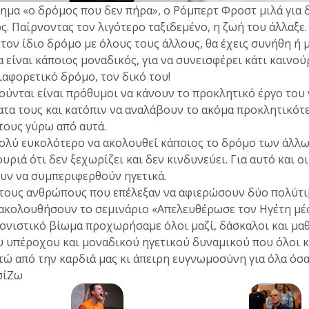
ίημα «ο δρόμος που δεν πήρα», ο Ρόμπερτ Φροστ μιλά για
. Παίρνοντας τον λιγότερο ταξιδεμένο, η ζωή του άλλαξε.
ς τον ίδιο δρόμο με όλους τους άλλους, θα έχεις συνήθη ή 
α είναι κάποιος μοναδικός, για να συνεισφέρει κάτι καινούρ
ιαφορετικό δρόμο, τον δικό του!
ύνται είναι πρόθυμοι να κάνουν το προκλητικό έργο του 
ατα τους και κατόπιν να αναλάβουν το ακόμα προκλητικότ
τους γύρω από αυτά.
πολύ ευκολότερο να ακολουθεί κάποιος το δρόμο των άλλω
υριά ότι δεν ξεχωρίζει και δεν κινδυνεύει. Για αυτό και ο
ν να συμπεριφερθούν ηγετικά.
α τους ανθρώπους που επέλεξαν να αφιερώσουν δύο πολύτι
ρακολουθήσουν το σεμινάριο «Απελευθέρωσε τον Ηγέτη μέσ
ονιστικό βίωμα προχωρήσαμε όλοι μαζί, δάσκαλοι και μα
 υπέροχου και μοναδικού ηγετικού δυναμικού που όλοι κ
τώ από την καρδιά μας κι άπειρη ευγνωμοσύνη για όλα όσ
σίΖω