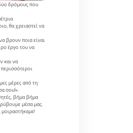
 δύο δρόμους που
μέτρια
ιο, θα χρειαστεί να
να βρουν ποια είναι
ερο έργο του να
ν και να
ι περισσότεροι
μες μέρες από τη
α σου!».
θητές, βήμα βήμα
ρύβουμε μέσα μας.
α μοιραστήκαμε!