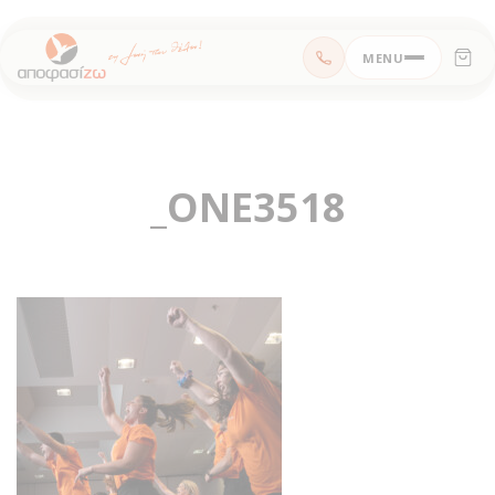
Μεταπηδήστε
MENU
στο
περιεχόμενο
_ONE3518