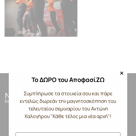
Το ΔΩΡΟ του ΑποφασίΖΩ
NEWSLETTER
Συμπλήρωσε τα στοιχεία σου και πάρε
εντελώς δωρεάν την μαγνητοσκόπηση του
Θέλεις να μαθαίνεις τα Νέα μας; Μην ξεχάσεις να γραφτείς!
τελευταίου σεμιναρίου του Αντώνη
Εγγραφείτε στο Newsletter μας
Καλογήρου "Κάθε τέλος μια νέα αρχή"!