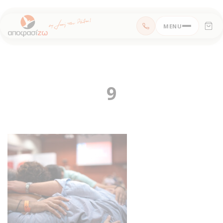
Μεταπηδήστε
MENU
στο
περιεχόμενο
9