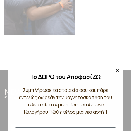
Το ΔΩΡΟ του ΑποφασίΖΩ
NEWSLETTER
Συμπλήρωσε τα στοιχεία σου και πάρε
εντελώς δωρεάν την μαγνητοσκόπηση του
Θέλεις να μαθαίνεις τα Νέα μας; Μην ξεχάσεις να γραφτείς!
τελευταίου σεμιναρίου του Αντώνη
Εγγραφείτε στο Newsletter μας
Καλογήρου "Κάθε τέλος μια νέα αρχή"!