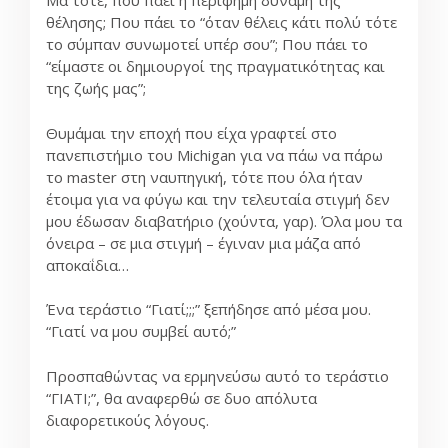
Μα τότε, που πάει η περίφημη δύναμη της
θέλησης; Που πάει το “όταν θέλεις κάτι πολύ τότε
το σύμπαν συνωμοτεί υπέρ σου”; Που πάει το
“είμαστε οι δημιουργοί της πραγματικότητας και
της ζωής μας”;
Θυμάμαι την εποχή που είχα γραφτεί στο
πανεπιστήμιο του Michigan για να πάω να πάρω
το master στη ναυπηγική, τότε που όλα ήταν
έτοιμα για να φύγω και την τελευταία στιγμή δεν
μου έδωσαν διαβατήριο (χούντα, γαρ). Όλα μου τα
όνειρα – σε μια στιγμή – έγιναν μια μάζα από
αποκαΐδια…
Ένα τεράστιο “Γιατί;;;” ξεπήδησε από μέσα μου.
“Γιατί να μου συμβεί αυτό;”
Προσπαθώντας να ερμηνεύσω αυτό το τεράστιο
“ΓΙΑΤΙ;”, θα αναφερθώ σε δυο απόλυτα
διαφορετικούς λόγους.