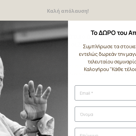
Καλή απόλαυση!
Το ΔΩΡΟ του Α
Το Χριστουγεννιάτικο ΔΩΡΟ του
ΑποφασίΖΩ
Συμπλήρωσε τα στοιχε
εντελώς δωρεάν την μα
Συμπλήρωσε τα στοιχεία σου και πάρε εντελώς
τελευταίου σεμιναρί
δωρεάν την μαγνητοσκόπηση του τελευταίου
Καλογήρου "Κάθε τέλος
σεμιναρίου του Αντώνη Καλογήρου "Κάθε τέλος μια
νέα αρχή"!