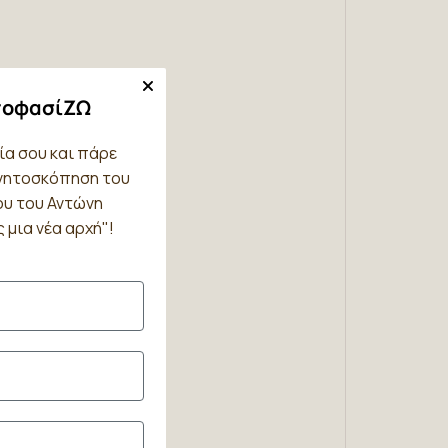
ποφασίΖΩ
ία σου και πάρε
γνητοσκόπηση του
ου του Αντώνη
 μια νέα αρχή"!