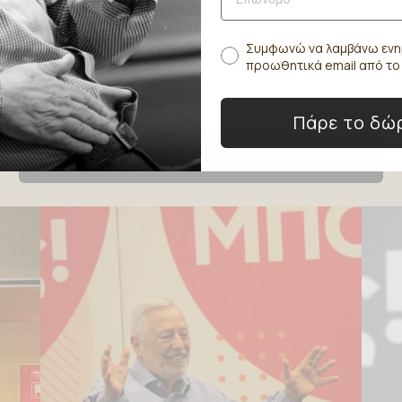
Συμφωνώ να λαμβάνω ενη
προωθητικά email από τ
Συμφωνώ να λαμβάνω ενημερωτικά & προωθητικά
email από το ΑποφασίΖΩ
Πάρε το δώ
Πάρε το δώρο σου