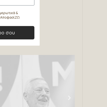
μερωτικά &
ο ΑποφασίΖΩ
ρο σου