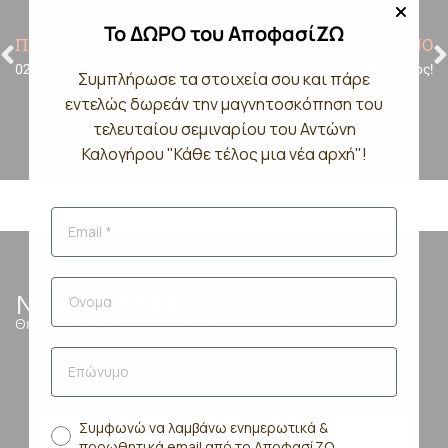
Το ΔΩΡΟ του ΑποφασίΖΩ
ΠΡΟΗΓΟΥΜΕΝΟ
ΕΠΟΜΕΝΟ
022: Νίκησε την αναβλητικότητα!
024: Η δύναμη του βιώματος!
Συμπλήρωσε τα στοιχεία σου και πάρε
εντελώς δωρεάν την μαγνητοσκόπηση του
τελευταίου σεμιναρίου του Αντώνη
Καλογήρου "Κάθε τέλος μια νέα αρχή"!
NEWSLETTER
Θέλεις να μαθαίνεις τα Νέα μας; Μην ξεχάσεις να γραφτείς!
Εγγραφείτε στο Newsletter μας
Συμφωνώ να λαμβάνω ενημερωτικά &
προωθητικά email από το ΑποφασίΖΩ