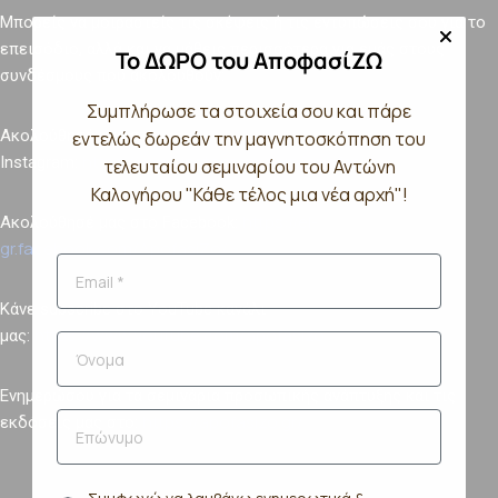
Μπορείς να μοιραστείς τις σκέψεις ή τις εντυπώσεις σου για το
επεισόδιο, αλλά και να μάθεις περισσότερα για εμάς στους
Το ΔΩΡΟ του ΑποφασίΖΩ
συνδέσμους που ακολουθούν:
Συμπλήρωσε τα στοιχεία σου και πάρε
Ακολούθησέ μας στο
εντελώς δωρεάν την μαγνητοσκόπηση του
⁠https://www.instagram.com/apofasizo/⁠
Instagram:
τελευταίου σεμιναρίου του Αντώνη
Καλογήρου "Κάθε τέλος μια νέα αρχή"!
⁠https://el-
Ακολούθησέ μας στο Facebook:
gr.facebook.com/ApofasiZo/⁠
Κάνε subscribe στο YouTube κανάλι
⁠https://www.youtube.com/apofasizo⁠
μας:
Ενημερώσου για τα σεμινάρια προσωπικής ανάπτυξης και τις
https://apofasizo.gr/
εκδόσεις μας στο: