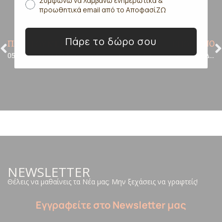
Συμφωνώ να λαμβάνω ενημερωτικά &
προωθητικά email από το ΑποφασίΖΩ
Πάρε το δώρο σου
ΠΡΟΗΓΟΥΜΕΝΟ
ΕΠΟΜΕΝΟ
053: Γιατί οι άλλοι δεν με καταλαβαίνουν;
POWER STORIES 2023 | ΕΥΗ ΔΑΝΟΠΟΥΛΟΥ
NEWSLETTER
Θέλεις να μαθαίνεις τα Νέα μας; Μην ξεχάσεις να γραφτείς!
Εγγραφείτε στο Newsletter μας