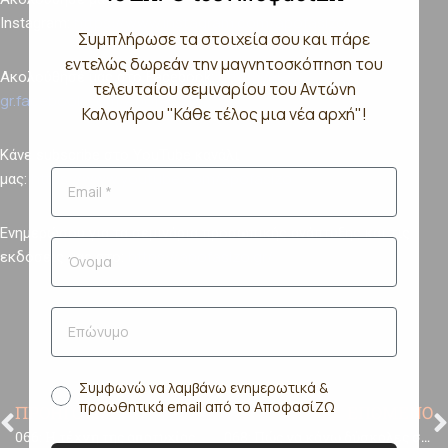
⁠⁠⁠⁠⁠https://www.instagram.com/apofasizo/⁠⁠⁠⁠⁠
Instagram:
Συμπλήρωσε τα στοιχεία σου και πάρε
εντελώς δωρεάν την μαγνητοσκόπηση του
⁠⁠⁠⁠⁠https://el-
Ακολούθησέ μας στο Facebook:
τελευταίου σεμιναρίου του Αντώνη
gr.facebook.com/ApofasiZo/⁠⁠⁠⁠⁠
Καλογήρου "Κάθε τέλος μια νέα αρχή"!
Κάνε subscribe στο YouTube κανάλι
⁠⁠⁠⁠⁠https://www.youtube.com/apofasizo⁠⁠⁠⁠⁠
μας:
Ενημερώσου για τα σεμινάρια προσωπικής ανάπτυξης και τις
⁠⁠⁠⁠https://apofasizo.gr/⁠⁠⁠⁠
εκδόσεις μας στο:
Συμφωνώ να λαμβάνω ενημερωτικά &
προωθητικά email από το ΑποφασίΖΩ
ΠΡΟΗΓΟΥΜΕΝΟ
ΕΠΟΜΕΝΟ
066: Η τέχνη της αποτυχίας
068: Πώς να κάνω δύσκολες συζητήσεις;