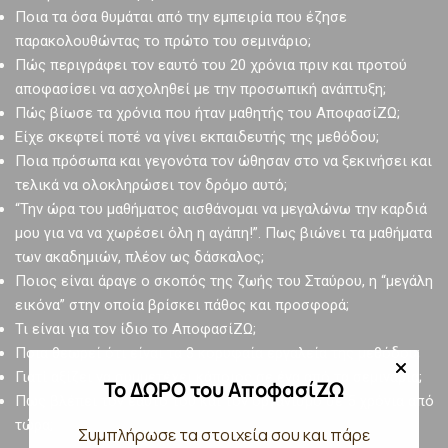
Ποια τα όσα θυμάται από την εμπειρία που έζησε
παρακολουθώντας το πρώτο του σεμινάριο;
Πώς περιγράφει τον εαυτό του 20 χρόνια πριν και προτού
αποφασίσει να ασχοληθεί με την προσωπική ανάπτυξη;
Πώς βίωσε τα χρόνια που ήταν μαθητής του ΑποφασίΖΩ;
Είχε σκεφτεί ποτέ να γίνει εκπαιδευτής της μεθόδου;
Ποια πρόσωπα και γεγονότα τον ώθησαν στο να ξεκινήσει και
τελικά να ολοκληρώσει τον δρόμο αυτό;
“Την ώρα του μαθήματος αισθάνομαι να μεγαλώνω την καρδιά
μου για να να χωρέσει όλη η αγάπη!”. Πως βιώνει τα μαθήματα
των ακαδημιών, πλέον ως δάσκαλος;
Ποιος είναι άραγε ο σκοπός της ζωής του Σταύρου, η “μεγάλη
εικόνα” στην οποία βρίσκει πάθος και προσφορά;
Τι είναι για τον ίδιο το ΑποφασίΖΩ;
Ποια θεωρεί ότι είναι τα 3 κορυφαία εργαλεία της μεθόδου;
Γιατί αξίζει να συμμετέχει κάποιος σε ένα από τα σεμινάρια;
Το ΔΩΡΟ του ΑποφασίΖΩ
Πως βλέπει τον εαυτό του και τον οργανισμό σε 5 χρόνια από
τώρα;
Συμπλήρωσε τα στοιχεία σου και πάρε