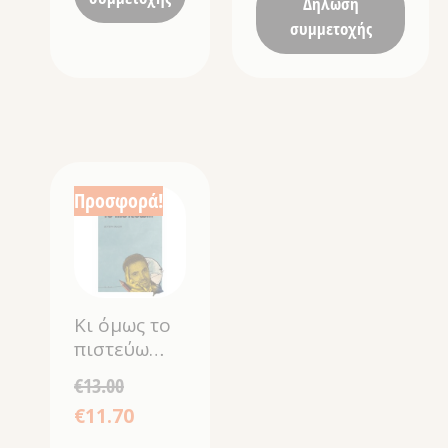
Δήλωση
συμμετοχής
Προσφορά!
Κι όμως το
πιστεύω…
€
13.00
€
11.70