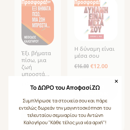
Προσφορά!
Προσφορά!
Η δύναμη είναι
Έξι βήματα
μέσα σου
πίσω, μια
€
16.00
€
12.00
ζωή
μπροστά…
€
15.00
Δήλωση
Το ΔΩΡΟ του ΑποφασίΖΩ
€
13.50
συμμετοχής
Συμπλήρωσε τα στοιχεία σου και πάρε
εντελώς δωρεάν την μαγνητοσκόπηση του
Δήλωση
τελευταίου σεμιναρίου του Αντώνη
συμμετοχής
Καλογήρου "Κάθε τέλος μια νέα αρχή"!