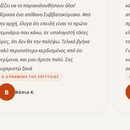
να το παρακολουθήσουν όλοι!
κάθε τι π
ένα απίθανο Σαββατοκύριακο. Από
αποτέλεσ
, έλεγα ότι επειδή είναι το πρώτο
πραγματι
ιο που κάνω, σε υπολογιστή τόσες
είναι. Σα
ι δεν θα την παλέψω. Τελικά βγήκα
το παρακ
ρισσότερο κερδισμένος από ότι
Γιατί αξί
α, και μου άρεσε πολύ. Σας
νιώσουν 
τώ ξανά
σεμιναρί
ΑΜΙΚΉ ΤΗΣ ΕΠΙΤΥΧΊΑΣ
Η ΔΥΝΑ
Κ
Βάσια Κ.
Κ