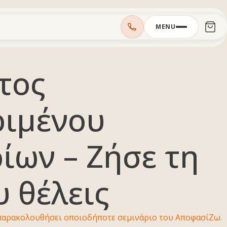
MENU
τος
ριμένου
ίων – Ζήσε τη
 θέλεις
παρακολουθήσει οποιοδήποτε σεμινάριο του ΑποφασίΖω.