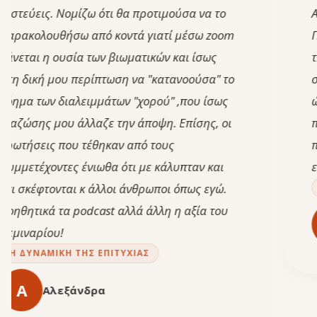
εις. Νομίζω ότι θα προτιμούσα να το
Αξίζει 
λουθήσω από κοντά γιατί μέσω zoom
Πέρασα 
ι η ουσία των βιωματικών και ίσως
την αρχή
κή μου περίπτωση να "κατανοούσα" το
σεμινάρ
των διαλειμμάτων "χορού" ,που ίσως
ώρες, ότ
ης μου άλλαζε την άποψη. Επίσης, οι
πολύ πε
εις που τέθηκαν από τους
περίμεν
έχοντες ένιωθα ότι με κάλυπταν και
ευχαρισ
έφτονται κ άλλοι άνθρωποι όπως εγώ.
Η ΔΥΝ
ικά τα podcast αλλά άλλη η αξία του
Β
ρίου!
ΝΑΜΙΚΉ ΤΗΣ ΕΠΙΤΥΧΊΑΣ
Αλεξάνδρα