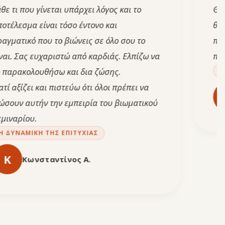
ου γίνεται υπάρχει λόγος και το
Θα το πρό
μα είναι τόσο έντονο και
θεωρώ θα 
κό που το βιώνεις σε όλο σου το
πολλά να 
ς ευχαριστώ από καρδιάς. Ελπίζω να
πράγματα 
ολουθήσω και δια ζώσης.
Η ΔΥΝΑΜ
ζει και πιστεύω ότι όλοι πρέπει να
Ε
Ει
αυτήν την εμπειρία του βιωματικού
ου.
ΜΙΚΉ ΤΗΣ ΕΠΙΤΥΧΊΑΣ
ωνσταντίνος Α.