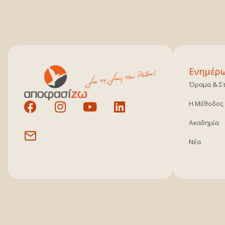
Ενημέρ
Όραμα & Σ
Η Μέθοδος
Ακαδημία
Νέα