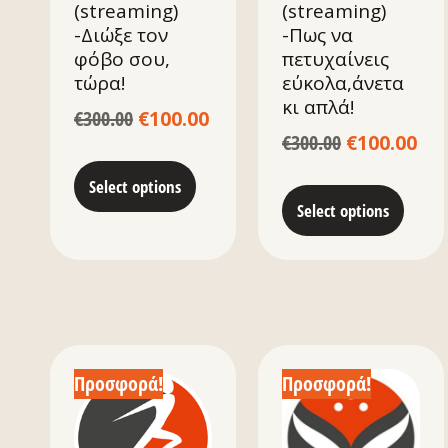
(streaming)
(streaming)
-Διώξε τον
-Πως να
φόβο σου,
πετυχαίνεις
τώρα!
εύκολα,άνετα
κι απλά!
€
300.00
€
100.00
€
300.00
€
100.00
Select options
Select options
Προσφορά!
Προσφορά!