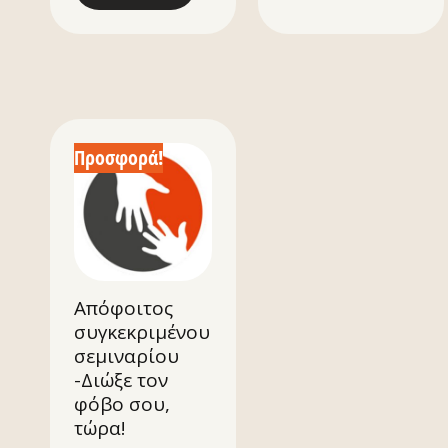
Προσφορά!
Απόφοιτος
συγκεκριμένου
σεμιναρίου
-Διώξε τον
φόβο σου,
τώρα!