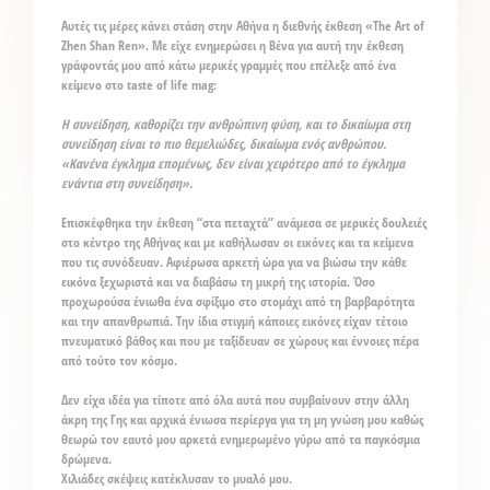
Αυτές τις μέρες κάνει στάση στην Αθήνα η διεθνής έκθεση «The Art of
Zhen Shan Ren». Με είχε ενημερώσει η Βένα για αυτή την έκθεση
γράφοντάς μου από κάτω μερικές γραμμές που επέλεξε από ένα
κείμενο στο taste of life mag:
Η συνείδηση, καθορίζει την ανθρώπινη φύση, και το δικαίωμα στη
συνείδηση είναι το πιο θεμελιώδες, δικαίωμα ενός ανθρώπου.
«Κανένα έγκλημα επομένως, δεν είναι χειρότερο από το έγκλημα
ενάντια στη συνείδηση».
Επισκέφθηκα την έκθεση “στα πεταχτά” ανάμεσα σε μερικές δουλειές
στο κέντρο της Αθήνας και με καθήλωσαν οι εικόνες και τα κείμενα
που τις συνόδευαν. Αφιέρωσα αρκετή ώρα για να βιώσω την κάθε
εικόνα ξεχωριστά και να διαβάσω τη μικρή της ιστορία. Όσο
προχωρούσα ένιωθα ένα σφίξιμο στο στομάχι από τη βαρβαρότητα
και την απανθρωπιά. Την ίδια στιγμή κάποιες εικόνες είχαν τέτοιο
πνευματικό βάθος και που με ταξίδευαν σε χώρους και έννοιες πέρα
από τούτο τον κόσμο.
Δεν είχα ιδέα για τίποτε από όλα αυτά που συμβαίνουν στην άλλη
άκρη της Γης και αρχικά ένιωσα περίεργα για τη μη γνώση μου καθώς
θεωρώ τον εαυτό μου αρκετά ενημερωμένο γύρω από τα παγκόσμια
δρώμενα.
Χιλιάδες σκέψεις κατέκλυσαν το μυαλό μου.