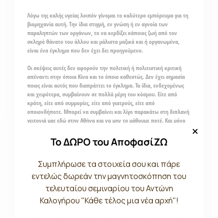
Λόγω της καλής υγείας λοιπόν γίνομαι το καλύτερο εμπόρευμα για τη
βιομηχανία αυτή. Την ίδια στιγμή, εν γνώση ή εν αγνοία των
παραληπτών των οργάνων, το να κερδίζει κάποιος ζωή από τον
σκληρό θάνατο του άλλου και μάλιστα μαζικά και ή οργανωμένα,
είναι
ένα έγκλημα που δεν έχει δει προηγούμενο.
Οι σκέψεις αυτές δεν αφορούν την πολιτική ή πολιτιστική κριτική
απέναντι στην όποια Κίνα και το όποιο καθεστώς. Δεν έχει σημασία
ποιος είναι αυτός που διαπράττει το έγκλημα. Τα ίδια, ενδεχομένως
και χειρότερα, συμβαίνουν σε πολλά μέρη του κόσμου. Είτε από
κράτη, είτε από συμμορίες, είτε από γιατρούς, είτε από
οποιονδήποτε. Μπορεί να συμβαίνει και λίγο παρακάτω στη διπλανή
γειτονιά μας εδώ στην Αθήνα και να μην το μάθουμε ποτέ. Και μόνο
στη σκέψη ότι μπορεί να περπατάω κάπου στο δρόμο, εγώ ή κάποιος
δικός μου άνθρωπος ή στην πιο τραγική του μορφή, το παιδί μου ή το
Το ΔΩΡΟ του ΑποφασίΖΩ
παιδί οποιουδήποτε συνανθρώπου μου και ξαφνικά να ξυπνήσουμε
χωρίς ένα νεφρό ή κάποιο άλλο μέλος του σώματός μας με
Συμπλήρωσε τα στοιχεία σου και πάρε
συγκλονίζει. Γιατί συνεχίζω να πιστεύω βαθιά στο ανθρώπινο είδος
και την ικανότητά του να δημιουργεί
θαύματα!
εντελώς δωρεάν την μαγνητοσκόπηση του
τελευταίου σεμιναρίου του Αντώνη
Πιστεύω επίσης στα ανθρώπινα δικαιώματα τα οποία ως παγκόσμια
Καλογήρου "Κάθε τέλος μια νέα αρχή"!
κοινωνία έχουμε θεσπίσει. Τα
ανθρώπινα δικαιώματα
αποτελούν
ηθικές αρχές που θέτουν συγκεκριμένα πρότυπα ανθρώπινης
συμπεριφοράς και συνήθως προστατεύονται ως νόμιμα δικαιώματα