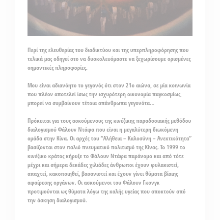
Περί της ελευθερίας του διαδικτύου και της υπερπληροφόρησης που
τελικά μας οδηγεί στο να δυσκολευόμαστε να ξεχωρίσουμε ορισμένες
σημαντικές πληροφορίες.
Μου είναι αδιανόητο το γεγονός ότι στον 21ο αιώνα, σε μία κοινωνία
που πλέον αποτελεί ίσως την ισχυρότερη οικονομία παγκοσμίως,
μπορεί να συμβαίνουν τέτοια απάνθρωπα γεγονότα…
Πρόκειται για τους ασκούμενους της κινέζικης παραδοσιακής μεθόδου
διαλογισμού Φάλουν Ντάφα που είναι η μεγαλύτερη διωκόμενη
ομάδα στην Κίνα. Οι αρχές του
“Αλήθεια – Καλοσύνη – Ανεκτικότητα”
βασίζονται στον παλιό πνευματικό πολιτισμό της Κίνας. Το 1999 το
κινέζικο κράτος κήρυξε το Φάλουν Ντάφα παράνομο και από τότε
μέχρι και σήμερα δεκάδες χιλιάδες άνθρωποι έχουν φυλακιστεί,
απαχτεί, κακοποιηθεί, βασανιστεί και έχουν γίνει θύματα βίαιης
αφαίρεσης οργάνων. Οι ασκούμενοι του Φάλουν Γκονγκ
προτιμούνται ως θύματα λόγω της καλής υγείας που αποκτούν από
την άσκηση διαλογισμού.