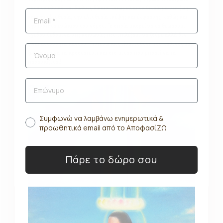
κατά το εθνικό και διεθνές δίκαιο. Όπως είναι το δικαίωμα στη ζωή
και την ελευθερία, την ελευθερία σκέψης και έκφρασης, καθώς και
την ισότητα ενώπιον του νόμου. Τα οποία μπορεί να τα θεωρούμε
σχεδόν δεδομένα στις κοινωνίες που επιλέξαμε να ζούμε αλλά δεν
είναι αυτονόητα παντού. Πιστεύω πως είναι ευθύνη του καθενός μας
ξεχωριστά να τα προστατεύει και στο μέτρο που μπορεί να τα
προασπίζεται!
Συμφωνώ να λαμβάνω ενημερωτικά &
προωθητικά email από το ΑποφασίΖΩ
Πάρε το δώρο σου