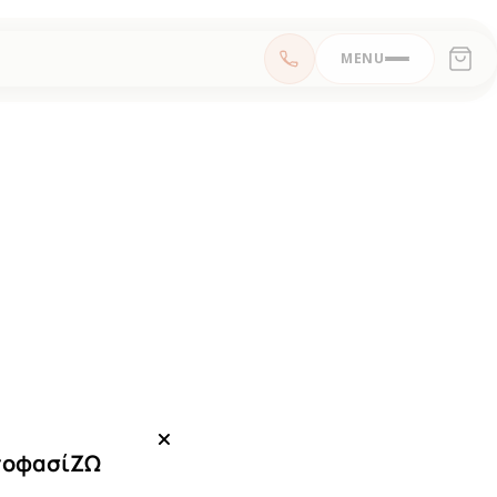
MENU
ποφασίΖΩ