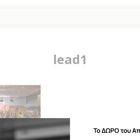
lead1
Το ΔΩΡΟ του Α