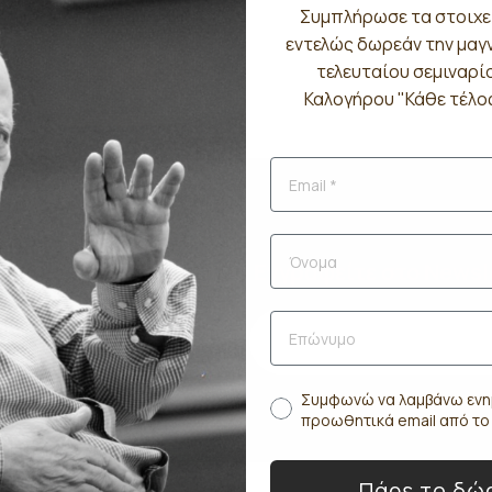
Συμπλήρωσε τα στοιχε
εντελώς δωρεάν την μα
τελευταίου σεμιναρί
Καλογήρου "Κάθε τέλος
Εγγραφείτε στο Newsl
Συμφωνώ να λαμβάνω ενη
προωθητικά email από τ
Πάρε το δώ