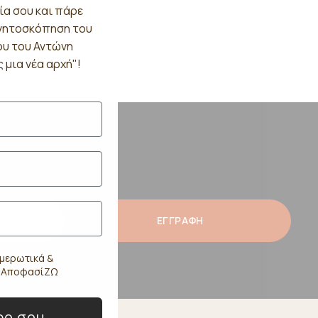
ία σου και πάρε
γνητοσκόπηση του
ου του Αντώνη
 μια νέα αρχή"!
etter μας
ΕΓΓΡΑΦΗ
μερωτικά &
ο ΑποφασίΖΩ
ρο σου