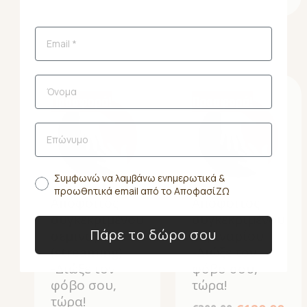
Προσφορά!
Προσφορά!
Συμφωνώ να λαμβάνω ενημερωτικά &
προωθητικά email από το ΑποφασίΖΩ
Απόφοιτος
Απόφοιτος
συγκεκριμένου
συγκεκριμένου
Πάρε το δώρο σου
σεμιναρίου
σεμιναρίου
(streaming)
-Διώξε τον
-Διώξε τον
φόβο σου,
φόβο σου,
τώρα!
τώρα!