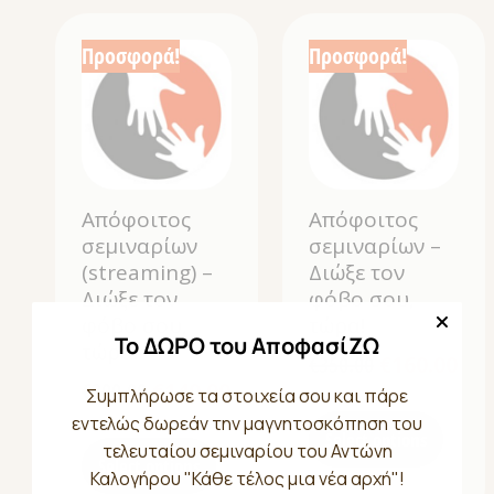
Προσφορά!
Προσφορά!
Απόφοιτος
Απόφοιτος
σεμιναρίων
σεμιναρίων –
(streaming) –
Διώξε τον
Διώξε τον
φόβο σου,
φόβο σου,
τώρα!
Το ΔΩΡΟ του ΑποφασίΖΩ
τώρα!
€
350.00
€
160.00
€
300.00
€
140.00
Συμπλήρωσε τα στοιχεία σου και πάρε
εντελώς δωρεάν την μαγνητοσκόπηση του
Select options
τελευταίου σεμιναρίου του Αντώνη
Select options
Καλογήρου "Κάθε τέλος μια νέα αρχή"!