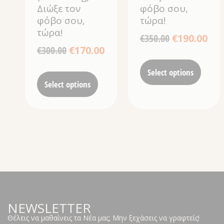
Διώξε τον
φόβο σου,
φόβο σου,
τώρα!
τώρα!
€
350.00
€
190.00
€
300.00
€
170.00
Select options
Select options
NEWSLETTER
Θέλεις να μαθαίνεις τα Νέα μας; Μην ξεχάσεις να γραφτείς!